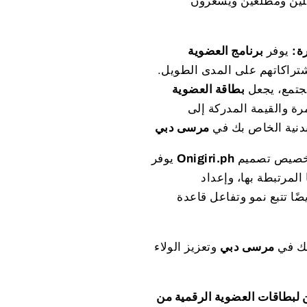
لين ومطلعين ويشعرون
ة:
يوفر
برنامج العضوية
تراكاتهم على المدى الطويل.
مجتمع، يجعل
بطاقة العضوية
مرة والقيمة المدركة إلى
لبدنية الخاص بك في
مرسى دبي
تخصيص تصميم
Onigiri.ph
يوفر
لمرتبطة بها، وإعداد
ًا تتبع نمو وتفاعل قاعدة
بك في
مرسى دبي
وتعزيز الولاء
قمية من Onigiri.ph أن تغير استراتيجية الاحتفاظ بالعملاء لديك