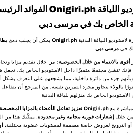
الفوائد الرئيسية لبطاقات 
ية الخاص بك في مرسى دبي
مزايا كبيرة لاستوديو اللياقة البدنية
Onigiri.ph
من خلال
يمكن أن يجلب دمج
بطاق
ك في
مرسى دبي
 أقوى بالانتماء من خلال الخصوصية:
من خلال تقديم مزايا وتج
 فإنك تنشئ مجتمعًا متميزًا داخل الاستوديو الخاص بك. تجعل
وبأنهم جزء من دائرة داخلية، مما يشجعهم على التعرف بشكل أ
رًا بالولاء يتجاوز مجرد التمرين نفسه. من المرجح أن يتفاعل
التواصل مباشرة مع
Onigiri.ph
يتيح لك
تعزيز تفاعل الأعضاء بالمزايا المخصصة
من خلال
إشعارات فورية مجانية وغير محدودة
. يمكّنك هذا من ا
 أو الترويج لعروض خاصة مصممة لمستويات عضوية مختلفة، أو ح