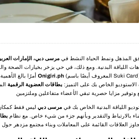
فق المذهل ونمط الحياة النشط في
مرسى دبي، الإمارات العربي
ات اللياقة البدنية. ومع ذلك، في حي يزخر بخيارات الصحة والع
(المعروف أيضًا باسم Suki Card) حلاً قويًا
Onigiri.ph
أمرًا بالغ الأهمية لتحقيق النجاح المستدام. يقدم
الاستوديو الخاص بك على التميز:
بطاقات العضوية الرقمية
الم
ديو اللياقة البدنية الخاص بك في
مرسى دبي
ليس فقط كمكان 
اء بالارتباط والتقدير وبأنهم جزء من شيء خاص. مع نظام
بطاق