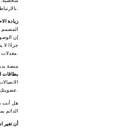
شخصية. ي
بالارتباط بأنشطة الاستوديو ومجتمعه.
زيادة الا
المصمم ج
إن الوصو
جزءًا لا 
.
معدلات ا
منصة بديه
بطاقات ا
الاتصالات
عضويتك، مما يوفر رؤى قيمة لتحسين برنامجك.
هل أنت مس
الدائم بم