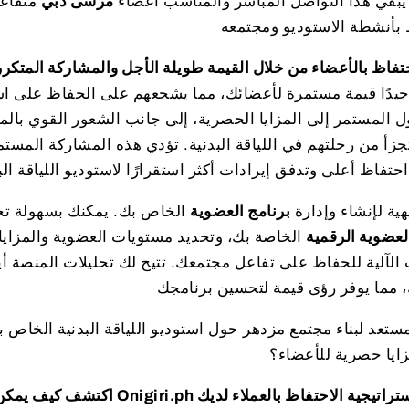
بقي هذا التواصل المباشر والمناسب أعضاء
مرسى دبي
متفاع
حتفاظ بالأعضاء من خلال القيمة طويلة الأجل والمشاركة المتكرر
يدًا قيمة مستمرة لأعضائك، مما يشجعهم على الحفاظ على اش
ل المستمر إلى المزايا الحصرية، إلى جانب الشعور القوي بال
يتجزأ من رحلتهم في اللياقة البدنية. تؤدي هذه المشاركة المست
حتفاظ أعلى وتدفق إيرادات أكثر استقرارًا لاستوديو اللياقة ا
ية لإنشاء وإدارة
برنامج العضوية
الخاص بك. يمكنك بسهولة 
لعضوية الرقمية
الخاصة بك، وتحديد مستويات العضوية والمزايا ا
 الآلية للحفاظ على تفاعل مجتمعك. تتيح لك تحليلات المنصة أيض
تعد لبناء مجتمع مزدهر حول استوديو اللياقة البدنية الخاص 
زايا حصرية للأعضاء؟
اكتشف كيف يمكن لبطاقات العضوية الر