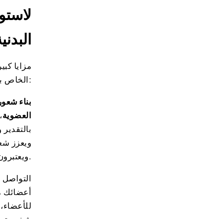
البدن
:
الخاص ب
بناء شعور
العضوية
،
بالتقدير 
ويعزز شعو
ويعتبرون الاستوديو الخاص بك منزلهم للياقة البدنية.
أعضائك 
للأعضاء،