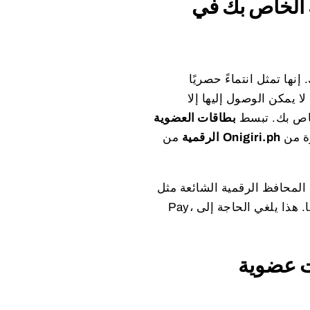
ة الخاص بك في
ها تمثل انتماءً حصريًا
ا يمكن الوصول إليها إلا
لخاص بك. تبسط
بطاقات العضوية
هذه العملية، مقدمة طريقة مريحة وحديثة لإدارة برنامج عضويتك مباشرة من
Onigiri.ph
من
الرقمية
 الرقمية الشائعة مثل Apple Wallet و Google
Pay، مما يضمن أن تكون إمكانية وصول أعضائك ومزاياهم متاحة بسهولة دائمًا. هذا يلغي الحاجة إلى
ت عضوية