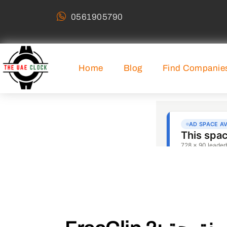
0561905790
Home
Blog
Find Companie