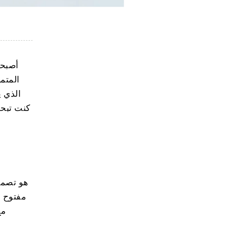
أصبحت
المتم
كنت تبحث
مفتوح ل
مع