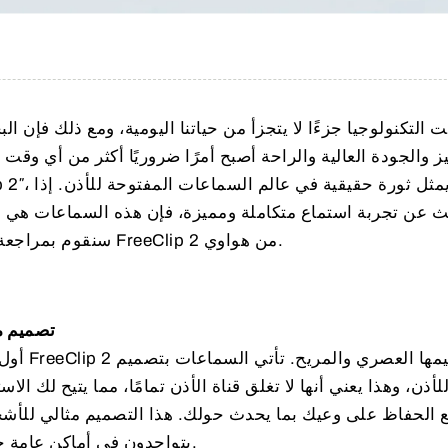
 التكنولوجيا جزءًا لا يتجزأ من حياتنا اليومية، ومع ذلك فإن ا
يز والجودة العالية والراحة أصبح أمرًا ضروريًا أكثر من أي 
 عن تجربة استماع متكاملة ومميزة، فإن هذه السماعات هي ال
سنقوم بمراجعة شاملة وتحليل ميزات سماعات FreeClip 2 من هواوي.
تصميم مريح ومناسب للاستخدام اليومي
أول ما يب
لأذن، وهذا يعني أنها لا تغلق قناة الأذن تمامًا، مما يتيح لك ا
 الحفاظ على وعيك بما يحدث حولك. هذا التصميم مثالي للأشخ
يتواجدون في أماكن عامة حيث يحتاجون إلى البقاء منتبهين.