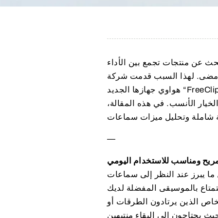
لبحث عن منتجات تجمع بين الأداء
وقت مضى. لهذا السبب قدمت شركة
هواوي جهازها الجديد “FreeClip 2″، الذي يمثل ثورة حقيقية في عالم السماعات المفتوحة للأذن. إذا
خيار الأنسب. في هذه المقالة،
—
رز عند النظر إلى سماعات FreeClip 2 هو تصميمها العصري والمريح. تأتي السماعات بتصميم
لاستمتاع بالموسيقى المفضلة لديك
اص الذين يرتادون الطرقات أو