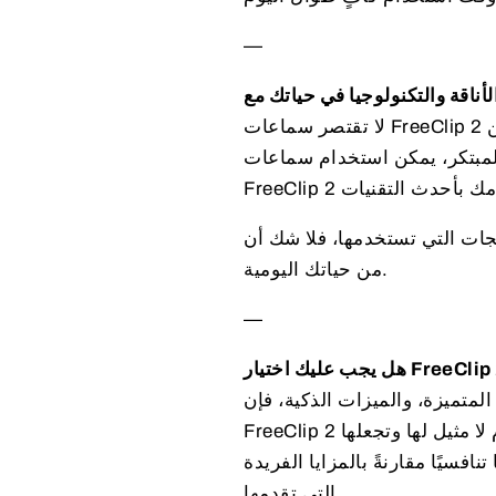
—
لا تقتصر سماعات FreeClip 2 على كونها مجرد وسيلة للاستماع الى الصوت؛ بل تمثل مزيجًا متقنًا من
والمبتكر، يمكن استخدام سماعات
، فلا شك أن FreeClip 2 من هواوي ستصبح جزءًا أساسيًا
من حياتك اليومية.
—
متميزة، والميزات الذكية، فإن
FreeClip 2 من هواوي هي الخيار الأمثل. تقدم هذه السماعات تجربة استخدام لا مثيل لها وتجعلها
فسيًا مقارنةً بالمزايا الفريدة
التي تقدمها.