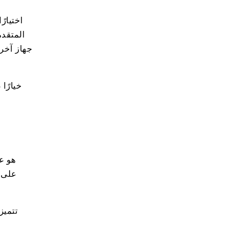
جهاز آخر 
على ه
تتميز