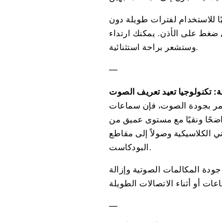
يًا للاستخدام لفترات طويلة دون
 يمكنك ارتداء FreeClip 2 خلال التمارين الرياضية أو أثناء المشي اليومي،
وستشعر براحة استثنائية.
—
صوت، فإن سماعات FreeClip 2 تقدم تجربة استماع غامرة بفضل
اضحًا ونقيًا مع مستوى عميق من
ني الكلاسيكية وصولاً إلى مقاطع
البودكاست.
دة المكالمات الصوتية وإزالة
—