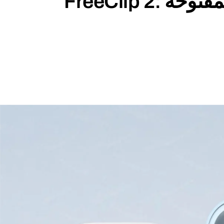
FreeClip 2: الكشف عن التكنولوجيا الثورية لسماعات هواوي المفتوحة