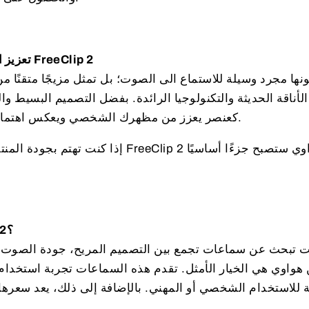
تعزيز الأناقة والتكنولوجيا في حياتك مع FreeClip 2
الأناقة الحديثة والتكنولوجيا الرائدة. بفضل التصميم البسيط 
FreeClip 2 كعنصر يعزز من مظهرك الشخصي ويعكس اهتمامك بأحدث التقنيات.
إذا كنت تهتم بجودة المنتجات التي تستخدمها
هل يجب عليك اختيار FreeClip 2؟
ت تبحث عن سماعات تجمع بين التصميم المريح، جودة الصوت ال
 للاستخدام الشخصي أو المهني. بالإضافة إلى ذلك، يعد سعرها تنا