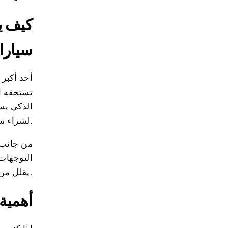
كيف ي
سيارا
أحد أكبر
تستحقه ا
الذكي يس
لشراء سيارات بمزايا أفضل وأسعار أقل.
من جانب 
التوجهات 
يقلل من فرص الوقوع في فخ الأسعار المرتفعة أو المعاملات غير الموثوقة.
أهمية 