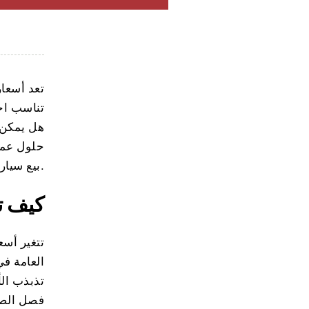
تعد أسعار
تناسب احت
هل يمكن 
حلول عمل
بيع سيارة مستعملة.
كيف ت
تتغير أسع
العامة ف
تذبذب الأ
فصل الصي