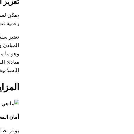
تعزيز ا
يمكن لسلس
رقمية تتم
تعتبر سلس
المبادئ و
وهو ما يت
مبادئ الش
الإسلامية
المزاي
أمان المع
يوفر نظا