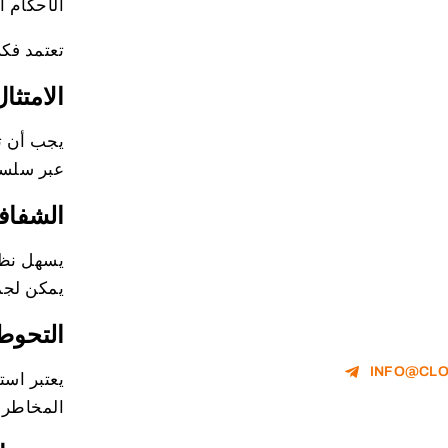
الأحكام 
تعتمد فك
الامتثا
يجب أن تت
عبر سلسلة
الشفافي
يسهل نظام
يمكن لجم
التحوط
INFO@CLO
يعتبر است
المخاطر ا