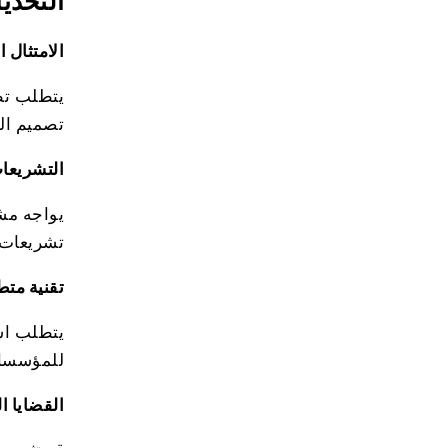
التحدي
الامتثال 
يتطلب تطب
تصميم الن
التشريعا
يواجه مشا
تشريعات م
تقنية مت
يتطلب است
للمؤسسات
القضايا ال